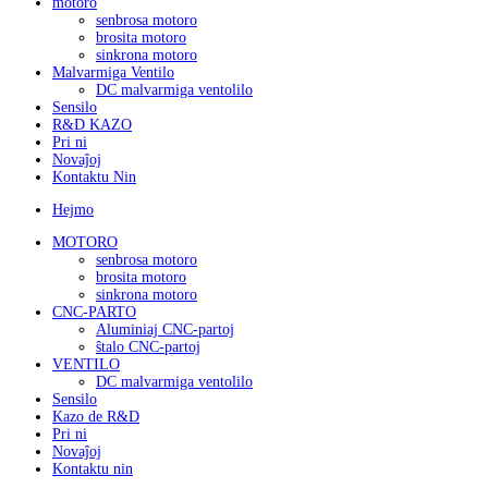
motoro
senbrosa motoro
brosita motoro
sinkrona motoro
Malvarmiga Ventilo
DC malvarmiga ventolilo
Sensilo
R&D KAZO
Pri ni
Novaĵoj
Kontaktu Nin
Hejmo
MOTORO
senbrosa motoro
brosita motoro
sinkrona motoro
CNC-PARTO
Aluminiaj CNC-partoj
ŝtalo CNC-partoj
VENTILO
DC malvarmiga ventolilo
Sensilo
Kazo de R&D
Pri ni
Novaĵoj
Kontaktu nin