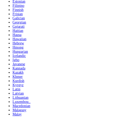
Estonian
Filipino
Finnish
Frisian
Galician
Georgian
Gujarati
Haitian
Hausa
Hawaiian
Hebrew
Hmong
Hungarian
Icelandic
Igbo
Javanese
Kannada
Kazakh
Khmer
Kurdish
Kyrgyz
Latin
Latvian
Lithuanian
Luxembou..
Macedonian
Malagasy
Malay