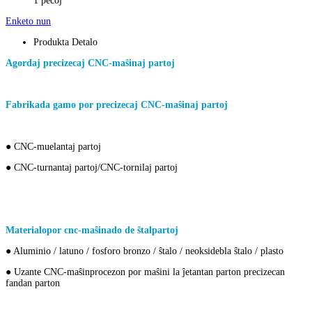
1 pecoj
Enketo nun
Produkta Detalo
Agordaj precizecaj CNC-maŝinaj partoj
Fabrikada gamo por precizecaj CNC-maŝinaj partoj
● CNC-muelantaj partoj
● CNC-turnantaj partoj/CNC-tornilaj partoj
Materialo
por cnc-maŝinado de ŝtalpartoj
● Aluminio / latuno / fosforo bronzo / ŝtalo / neoksidebla ŝtalo / plasto
● Uzante CNC-maŝinprocezon por maŝini la ĵetantan parton precizecan
fandan parton