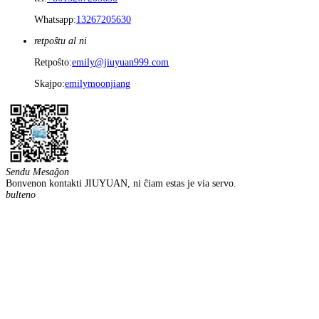
Whatsapp:
13267205630
retpoŝtu al ni
Retpoŝto:
emily@jiuyuan999.com
Skajpo:
emilymoonjiang
Sendu Mesaĝon
Bonvenon kontakti JIUYUAN, ni ĉiam estas je via servo.
bulteno