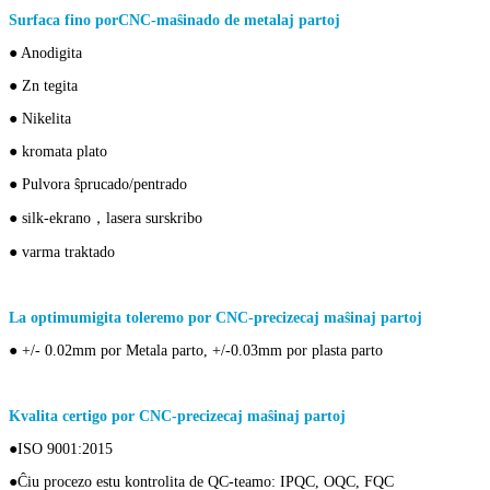
Surfaca fino por
CNC-maŝinado de metalaj partoj
● Anodigita
● Zn tegita
● Nikelita
● kromata plato
● Pulvora ŝprucado/pentrado
● silk-ekrano，lasera surskribo
● varma traktado
La optimumigita toleremo por CNC-precizecaj maŝinaj partoj
● +/- 0.02mm por Metala parto, +/-0.03mm por plasta parto
Kvalita certigo por CNC-precizecaj maŝinaj partoj
●ISO 9001:2015
●Ĉiu procezo estu kontrolita de QC-teamo: IPQC, OQC, FQC