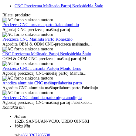
CNC Precizema Maŝinado Partoj Neoksidebla Ŝtalo
Rilataj produktoj
Precizeca CNC turnanta parto ŝtalo aluminio
Agordaj CNC-precizecaj maŝinaj partoj ...
Precizeca CNC Maŝinita Parto Konektilo
Agordita OEM & ODM CNC-precizeca maŝinado...
CNC Precizema Maŝinado Partoj Neoksidebla Ŝtalo
OEM & ODM CNC-precizecaj maŝinaj partoj M...
Precizeco CNC Turnanta Partojn Monto Lens
Agordaj precizecaj CNC-muelaj partoj Manufa...
Anodiza aluminio CNC maŝinprilaborita parto
Agordita CNC-aluminia maŝinprilabora parto Fabrikaĵo...
Precizeca CNC-aluminia parto nigra anodigita
Agordaj precizecaj CNC-maŝinaj partoj Fabrikado...
Kontaktu nin
Adreso
162B, ŜANGUAN-VOJO, URBO QINGXI
Voku Nin
tel:
+8613267205630