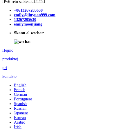
IPv6-reto subtenata
+8613267205630
emily@jiuyuan999.com
13267205630
emilymoonjiang
Skanu al wechat:
Hejmo
produktoj
pri
kontakto
English
French
German
Portuguese
Spanish
Russian
Japanese
Korean
Arabic
Irish