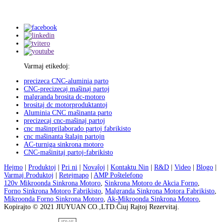
Varmaj etikedoj:
precizeca CNC-aluminia parto
CNC-precizecaj maŝinaj partoj
malgranda brosita dc-motoro
brositaj dc motorproduktantoj
Aluminia CNC maŝinanta parto
precizecaj cnc-maŝinaj partoj
cnc maŝinprilaborado partoj fabrikisto
cnc maŝinanta ŝtalajn partojn
AC-turniga sinkrona motoro
CNC-maŝinitaj partoj-fabrikisto
Hejmo
|
Produktoj
|
Pri ni
|
Novaĵoj
|
Kontaktu Nin
|
R&D
|
Video
|
Blogo
|
Varmaj Produktoj
|
Retejmapo
|
AMP Poŝtelefono
120v Mikroonda Sinkrona Motoro
,
Sinkrona Motoro de Akcia Forno
,
Forno Sinkrona Motoro Fabrikisto
,
Malgranda Sinkrona Motora Fabrikisto
,
Mikroonda Forno Sinkrona Motoro
,
Ak-Mikroonda Sinkrona Motoro
,
Kopirajto © 2021 JIUYUAN CO.,LTD.Ĉiuj Rajtoj Rezervitaj.