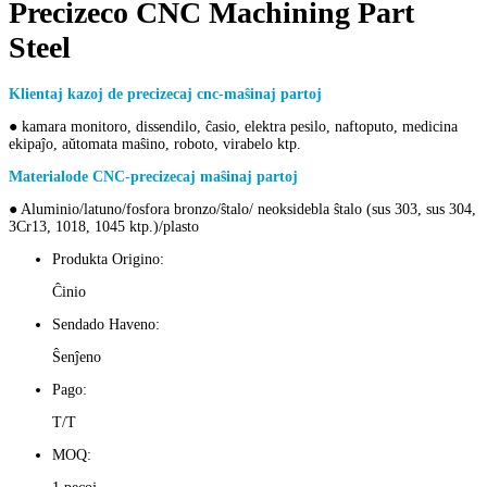
Precizeco CNC Machining Part
Steel
Klientaj kazoj de precizecaj cnc-maŝinaj partoj
● kamara monitoro, dissendilo, ĉasio, elektra pesilo, naftoputo, medicina
ekipaĵo, aŭtomata maŝino, roboto, virabelo ktp.
Materialo
de CNC-precizecaj maŝinaj partoj
● Aluminio/latuno/fosfora bronzo/ŝtalo/ neoksidebla ŝtalo (sus 303, sus 304,
3Cr13, 1018, 1045 ktp.)/plasto
Produkta Origino:
Ĉinio
Sendado Haveno:
Ŝenĵeno
Pago:
T/T
MOQ: