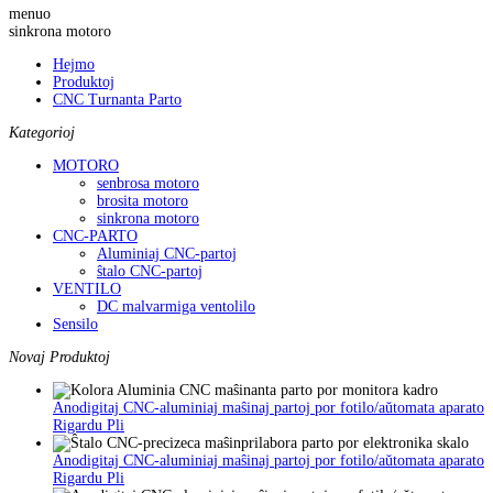
menuo
sinkrona motoro
Hejmo
Produktoj
CNC Turnanta Parto
Kategorioj
MOTORO
senbrosa motoro
brosita motoro
sinkrona motoro
CNC-PARTO
Aluminiaj CNC-partoj
ŝtalo CNC-partoj
VENTILO
DC malvarmiga ventolilo
Sensilo
Novaj Produktoj
Anodigitaj CNC-aluminiaj maŝinaj partoj por fotilo/aŭtomata aparato
Rigardu Pli
Anodigitaj CNC-aluminiaj maŝinaj partoj por fotilo/aŭtomata aparato
Rigardu Pli