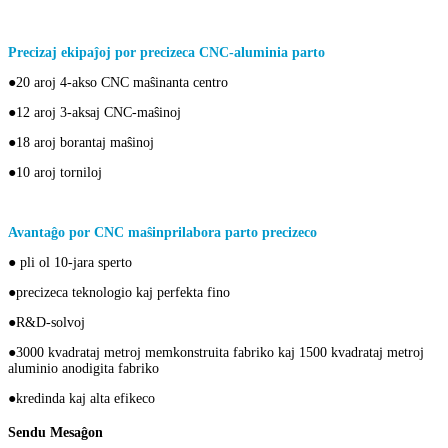
Precizaj ekipaĵoj por precizeca CNC-aluminia parto
●20 aroj 4-akso CNC maŝinanta centro
●12 aroj 3-aksaj CNC-maŝinoj
●18 aroj borantaj maŝinoj
●10 aroj torniloj
Avantaĝo por CNC maŝinprilabora parto precizeco
● pli ol 10-jara sperto
●precizeca teknologio kaj perfekta fino
●R&D-solvoj
●3000 kvadrataj metroj memkonstruita fabriko kaj 1500 kvadrataj metroj
aluminio anodigita fabriko
●kredinda kaj alta efikeco
Sendu Mesaĝon