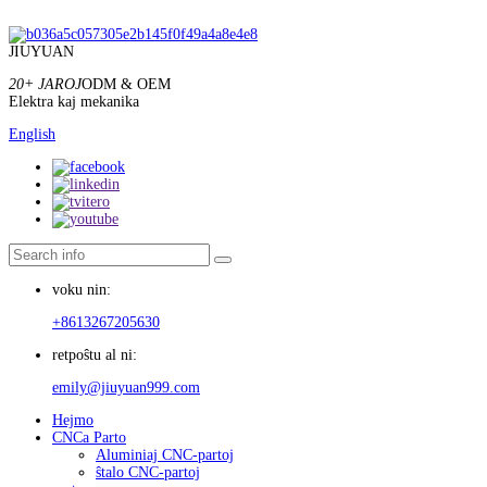
JIUYUAN
20+ JAROJ
ODM & OEM
Elektra kaj mekanika
English
voku nin:
+8613267205630
retpoŝtu al ni:
emily@jiuyuan999.com
Hejmo
CNCa Parto
Aluminiaj CNC-partoj
ŝtalo CNC-partoj