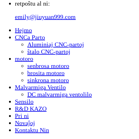
retpoŝtu al ni:
emily@jiuyuan999.com
Hejmo
CNCa Parto
Aluminiaj CNC-partoj
ŝtalo CNC-partoj
motoro
senbrosa motoro
brosita motoro
sinkrona motoro
Malvarmiga Ventilo
DC malvarmiga ventolilo
Sensilo
R&D KAZO
Pri ni
Novaĵoj
Kontaktu Nin