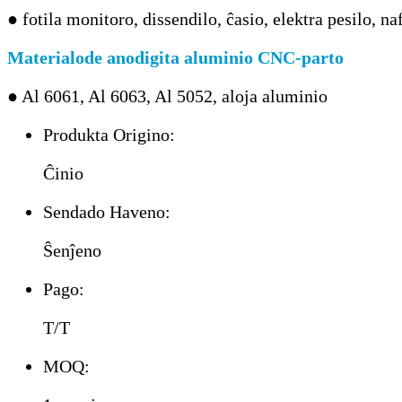
● fotila monitoro, dissendilo, ĉasio, elektra pesilo, 
Materialo
de anodigita aluminio CNC-parto
● Al 6061, Al 6063, Al 5052, aloja aluminio
Produkta Origino:
Ĉinio
Sendado Haveno:
Ŝenĵeno
Pago:
T/T
MOQ: