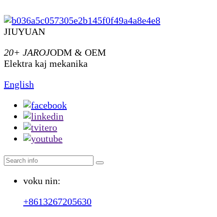
JIUYUAN
20+ JAROJ
ODM & OEM
Elektra kaj mekanika
English
voku nin:
+8613267205630