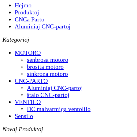
Hejmo
Produktoj
CNCa Parto
Aluminiaj CNC-partoj
Kategorioj
MOTORO
senbrosa motoro
brosita motoro
sinkrona motoro
CNC-PARTO
Aluminiaj CNC-partoj
ŝtalo CNC-partoj
VENTILO
DC malvarmiga ventolilo
Sensilo
Novaj Produktoj