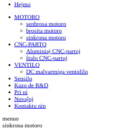
Hejmo
MOTORO
senbrosa motoro
brosita motoro
sinkrona motoro
CNC-PARTO
Aluminiaj CNC-partoj
ŝtalo CNC-partoj
VENTILO
DC malvarmiga ventolilo
Sensilo
Kazo de R&D
Pri ni
Novaĵoj
Kontaktu nin
menuo
sinkrona motoro