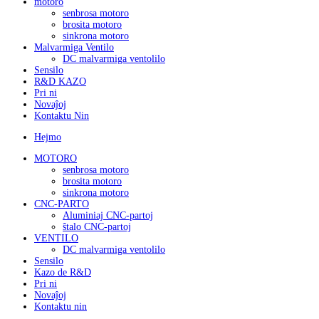
motoro
senbrosa motoro
brosita motoro
sinkrona motoro
Malvarmiga Ventilo
DC malvarmiga ventolilo
Sensilo
R&D KAZO
Pri ni
Novaĵoj
Kontaktu Nin
Hejmo
MOTORO
senbrosa motoro
brosita motoro
sinkrona motoro
CNC-PARTO
Aluminiaj CNC-partoj
ŝtalo CNC-partoj
VENTILO
DC malvarmiga ventolilo
Sensilo
Kazo de R&D
Pri ni
Novaĵoj
Kontaktu nin