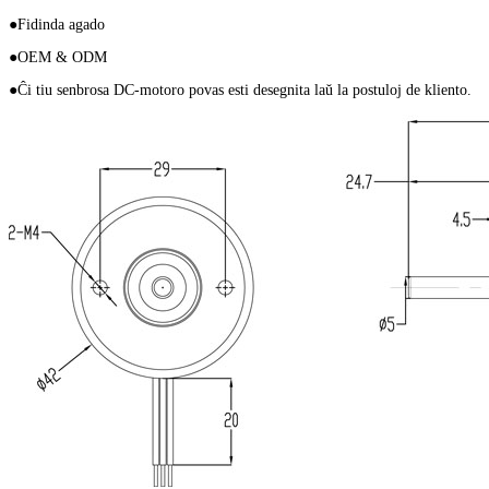
●Fidinda agado
●OEM & ODM
●Ĉi tiu senbrosa DC-motoro povas esti desegnita laŭ la postuloj de kliento.