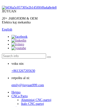
JIUYUAN
20+ JAROJ
ODM & OEM
Elektra kaj mekanika
English
voku nin:
+8613267205630
retpoŝtu al ni:
emily@jiuyuan999.com
Hejmo
CNCa Parto
Aluminiaj CNC-partoj
ŝtalo CNC-partoj