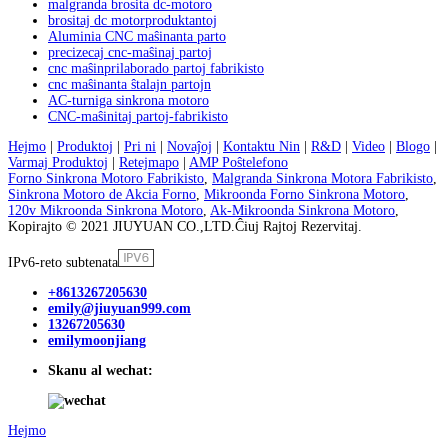
malgranda brosita dc-motoro
brositaj dc motorproduktantoj
Aluminia CNC maŝinanta parto
precizecaj cnc-maŝinaj partoj
cnc maŝinprilaborado partoj fabrikisto
cnc maŝinanta ŝtalajn partojn
AC-turniga sinkrona motoro
CNC-maŝinitaj partoj-fabrikisto
Hejmo
|
Produktoj
|
Pri ni
|
Novaĵoj
|
Kontaktu Nin
|
R&D
|
Video
|
Blogo
|
Varmaj Produktoj
|
Retejmapo
|
AMP Poŝtelefono
Forno Sinkrona Motoro Fabrikisto
,
Malgranda Sinkrona Motora Fabrikisto
,
Sinkrona Motoro de Akcia Forno
,
Mikroonda Forno Sinkrona Motoro
,
120v Mikroonda Sinkrona Motoro
,
Ak-Mikroonda Sinkrona Motoro
,
Kopirajto © 2021 JIUYUAN CO.,LTD.Ĉiuj Rajtoj Rezervitaj.
IPv6-reto subtenata
+8613267205630
emily@jiuyuan999.com
13267205630
emilymoonjiang
Skanu al wechat:
Hejmo