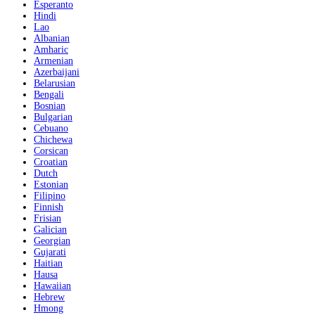
Esperanto
Hindi
Lao
Albanian
Amharic
Armenian
Azerbaijani
Belarusian
Bengali
Bosnian
Bulgarian
Cebuano
Chichewa
Corsican
Croatian
Dutch
Estonian
Filipino
Finnish
Frisian
Galician
Georgian
Gujarati
Haitian
Hausa
Hawaiian
Hebrew
Hmong