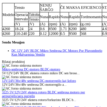
NENIU
Tensio
ĈE MAKSA EFICIENCO
S
ŜARĜO
Taksita
Modelo
Operacia
Nuna
Rapido
Nuna
Rapido
Tordmomanto
Nu
Intervalo
Tensio
(V)
(V)
(A)
(rpm)
(A)
(rpm)
(g.cm)
(A
4260
18-24
24
0.6
8500
1.71
6200
480
4.
4260
110-240
220
0.12
12000
0.5
9500
568
0.
Sendu Mesaĝon
DC 12V 24V BLDC Mikro Senbrosa DC Motoro Por Pluvombrelo
Kun Malvarmiga Ventilo
Rilataj produktoj
Mikro-senbrosa DC-motoro BLDC-motoro
5V/12V/24V BLDC ekstera rotoro mikro DC sen broso...
12V/24V/36v/48v senbrosa DC-motorregilo kaj ŝoforo
12V/24V/36v/48v senbrosa DC-motorregilo a...
3225 5V/12V/24V ekstera rotoro BLDC senbrosa motoro por
aerpurigilo/aera purigilo
3225 5V/12V/24V ekstera rotoro/forkuristo BLDC b...