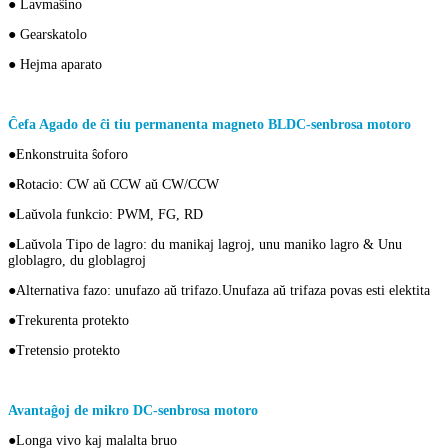
● Lavmaŝino
● Gearskatolo
● Hejma aparato
Ĉefa Agado de ĉi tiu permanenta magneto BLDC-senbrosa motoro
●Enkonstruita ŝoforo
●Rotacio: CW aŭ CCW aŭ CW/CCW
●Laŭvola funkcio: PWM, FG, RD
●Laŭvola Tipo de lagro: du manikaj lagroj, unu maniko lagro & Unu
globlagro, du globlagroj
●Alternativa fazo: unufazo aŭ trifazo.Unufaza aŭ trifaza povas esti elektita
●Trekurenta protekto
●Tretensio protekto
Avantaĝoj de mikro DC-senbrosa motoro
●Longa vivo kaj malalta bruo