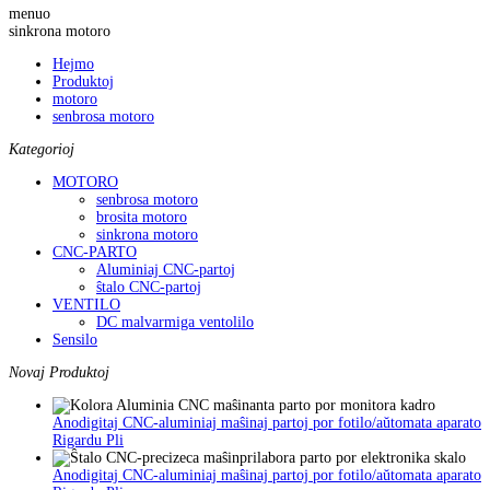
menuo
sinkrona motoro
Hejmo
Produktoj
motoro
senbrosa motoro
Kategorioj
MOTORO
senbrosa motoro
brosita motoro
sinkrona motoro
CNC-PARTO
Aluminiaj CNC-partoj
ŝtalo CNC-partoj
VENTILO
DC malvarmiga ventolilo
Sensilo
Novaj Produktoj
Anodigitaj CNC-aluminiaj maŝinaj partoj por fotilo/aŭtomata aparato
Rigardu Pli
Anodigitaj CNC-aluminiaj maŝinaj partoj por fotilo/aŭtomata aparato