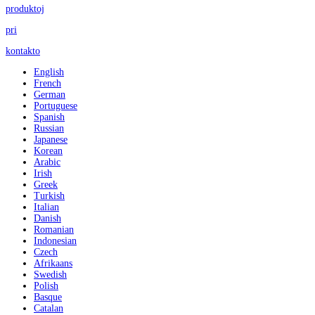
produktoj
pri
kontakto
English
French
German
Portuguese
Spanish
Russian
Japanese
Korean
Arabic
Irish
Greek
Turkish
Italian
Danish
Romanian
Indonesian
Czech
Afrikaans
Swedish
Polish
Basque
Catalan