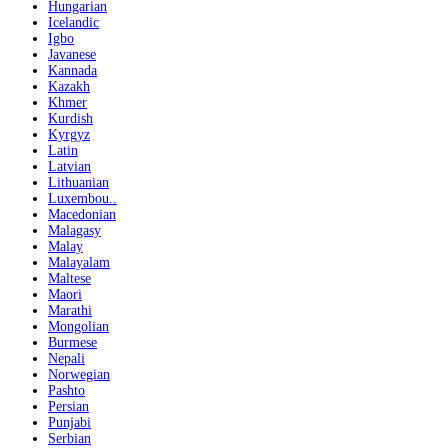
Hungarian
Icelandic
Igbo
Javanese
Kannada
Kazakh
Khmer
Kurdish
Kyrgyz
Latin
Latvian
Lithuanian
Luxembou..
Macedonian
Malagasy
Malay
Malayalam
Maltese
Maori
Marathi
Mongolian
Burmese
Nepali
Norwegian
Pashto
Persian
Punjabi
Serbian