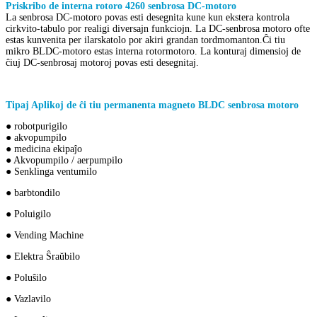
Priskribo de interna rotoro 4260 senbrosa DC-motoro
La senbrosa DC-motoro povas esti desegnita kune kun ekstera kontrola
cirkvito-tabulo por realigi diversajn funkciojn. La DC-senbrosa motoro ofte
estas kunvenita per ilarskatolo por akiri grandan tordmomanton.Ĉi tiu
mikro BLDC-motoro estas interna rotormotoro. La konturaj dimensioj de
ĉiuj DC-senbrosaj motoroj povas esti desegnitaj.
Tipaj Aplikoj de ĉi tiu permanenta magneto BLDC senbrosa motoro
● robotpurigilo
● akvopumpilo
● medicina ekipaĵo
● Akvopumpilo / aerpumpilo
● Senklinga ventumilo
● barbtondilo
● Poluigilo
● Vending Machine
● Elektra Ŝraŭbilo
● Poluŝilo
● Vazlavilo