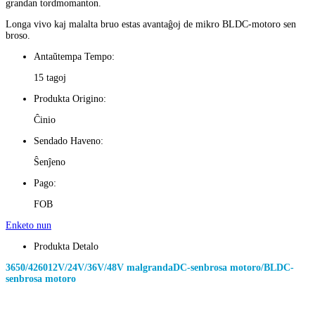
grandan tordmomanton.
Longa vivo kaj malalta bruo estas avantaĝoj de mikro BLDC-motoro sen
broso.
Antaŭtempa Tempo:
15 tagoj
Produkta Origino:
Ĉinio
Sendado Haveno:
Ŝenĵeno
Pago:
FOB
Enketo nun
Produkta Detalo
3650/4260
12V/24V/36V/48V malgranda
DC-senbrosa motoro/BLDC-
senbrosa motoro