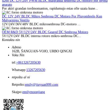
4260 DC 12V/24V PWM BLDC malgranda senbrosa DC-motoro por hejma
aparato
Por akiri grandan tordmomanton, rapidumujo estas ofte uzata kune...
DC 12V 24V BLDC Mikro Senbrosa DC Motoro Por Pluvombrelo Kun
Malvarmiga Ventilo
12V/24V/36V/48V BLDC mikrosenbrosa DC-motoro ...
OEM R&D 5V/12V/24V BLDC Geared DC Senbrosa Motoro
5V/12V/24V BLDC interna rotoro mikro-senbrosa DC...
Kontaktu nin
Adreso
162B, ŜANGUAN-VOJO, URBO QINGXI
Voku Nin
tel:
+8613267205630
Whatsapp:
13267205630
retpoŝtu al ni
Retpoŝto:
emily@jiuyuan999.com
Skajpo:
emilymoonjiang