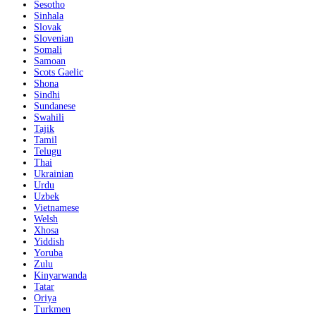
Sesotho
Sinhala
Slovak
Slovenian
Somali
Samoan
Scots Gaelic
Shona
Sindhi
Sundanese
Swahili
Tajik
Tamil
Telugu
Thai
Ukrainian
Urdu
Uzbek
Vietnamese
Welsh
Xhosa
Yiddish
Yoruba
Zulu
Kinyarwanda
Tatar
Oriya
Turkmen